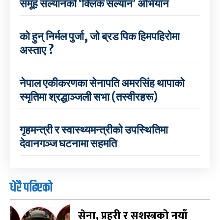
समूह सल्यानको ‘क्लिक सल्यान’ अभियान
को हुन् निर्मल पुर्जा, जो ब्रड पिक हिमपहिरोमा
अस्ताए ?
नेपाल एकीकरणका सेनापति अमरसिंह थापाको
स्मृतिमा श्रद्धाञ्जली सभा (तस्वीरहरू)
गृहमन्त्री र स्वास्थ्यमन्त्रीको उपस्थितिमा
देवानगञ्ज घटनामा सहमति
धेरै पढिएको
सेना, प्रहरी र सशस्त्रको नयाँ