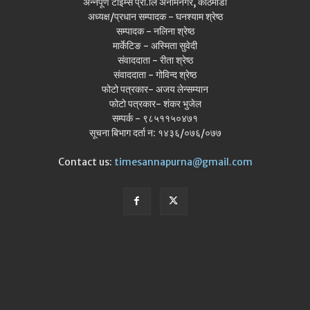
अन्नपूर्ण टाइम्स प्रा.लि अनामनगर, काठमाडौँ
अध्यक्ष/प्रधान सम्पादक - घनश्याम श्रेष्ठ
सम्पादक - नलिना श्रेष्ठ
मार्केटिङ - अस्मिता सुवेदी
संवाददाता - रीता श्रेष्ठ
संवाददाता - गोविन्द श्रेष्ठ
फोटो पत्रकार- अजय लेन्सम्यान
फोटो पत्रकार- शंकर भुजेल
सम्पर्क - ९८५११५०४७१
सूचना बिभाग दर्ता न: १४३६/०७६/०७७
Contact us:
timesannapurna@gmail.com