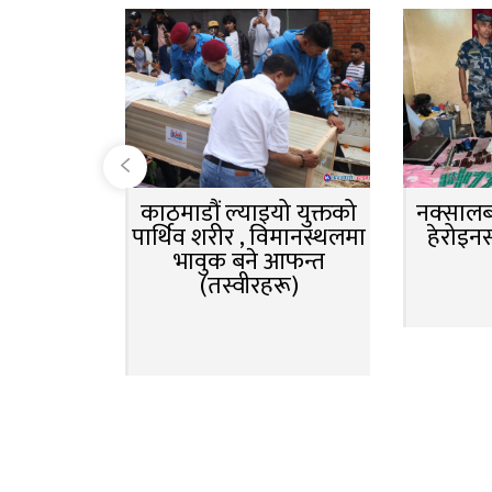
काठमाडौं ल्याइयो युक्तको
नक्सालबा
पार्थिव शरीर , विमानस्थलमा
हेरोइन
भावुक बने आफन्त
(तस्वीरहरू)