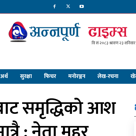
अर्थ
सुरक्षा
फिचर
मनाेरञ्जन
लेख-रचना
खे
बाट समृद्धिको आश
 मात्रै : नेता महर