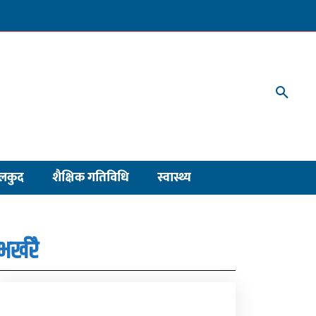
लकुद
शैक्षिक गतिविधि
स्वास्थ्य
भर्खरै