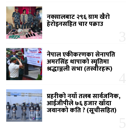
नक्सालबाट २९६ ग्राम खैरो
हेरोइनसहित चार पक्राउ
नेपाल एकीकरणका सेनापति
अमरसिंह थापाको स्मृतिमा
श्रद्धाञ्जली सभा (तस्वीरहरू)
प्रहरीको नयाँ तलब सार्वजनिक,
आईजीपीले ७६ हजार खाँदा
जवानको कति ? (सूचीसहित)