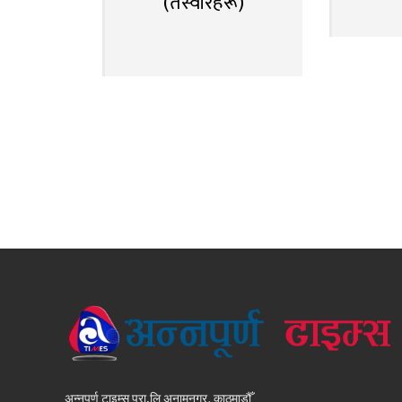
(तस्वीरहरू)
अन्नपूर्ण टाइम्स प्रा.लि अनामनगर, काठमाडौँ