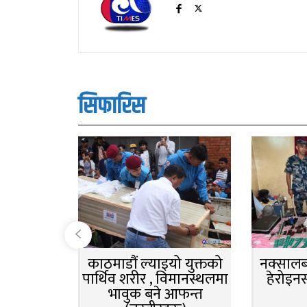
सिफारिस
काठमाडौं ल्याइयो युक्तको
नक्सालबा
पार्थिव शरीर , विमानस्थलमा
हेरोइन
भावुक बने आफन्त