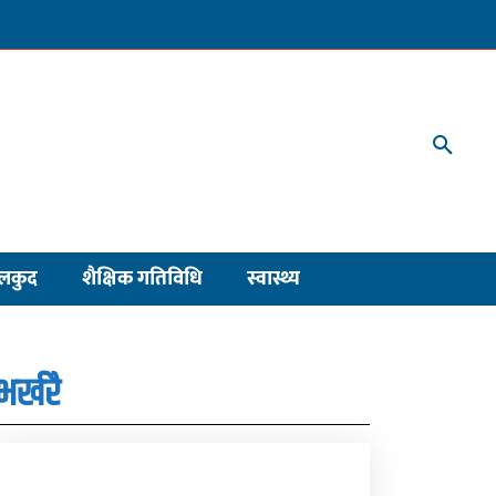
लकुद
शैक्षिक गतिविधि
स्वास्थ्य
भर्खरै