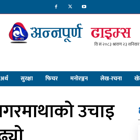
अर्थ
सुरक्षा
फिचर
मनाेरञ्जन
लेख-रचना
खे
 सगरमाथाको उचाइ
ढ्यो