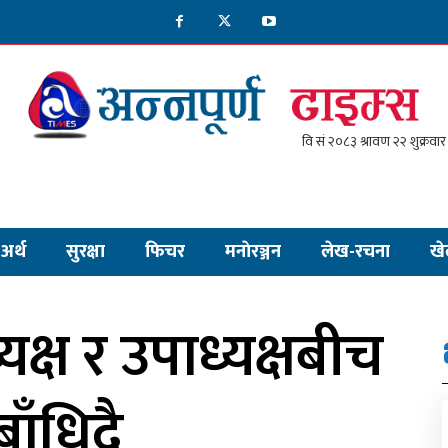
अर्थ
सुरक्षा
फिचर
मनाेरञ्जन
लेख-रचना
खे
क्ष र उपाध्यक्षबीच
ाँधिदै