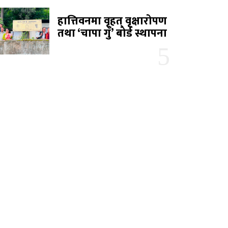
हात्तिवनमा वृहत् वृक्षारोपण
तथा ‘चापा गुँ’ बोर्ड स्थापना