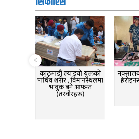
सिफारिस
काठमाडौं ल्याइयो युक्तको
नक्सालबा
पार्थिव शरीर , विमानस्थलमा
हेरोइन
भावुक बने आफन्त
(तस्वीरहरू)