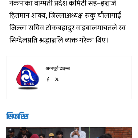
नेकपाका वाग्मती प्रदेश कमिटी सह–इञ्चार्ज
हितमान शाक्य, जिल्लाअध्यक्ष रुकु चौलागाईं
जिल्ला सचिव टोकबहादुर वाइबालगायतले स्व
सिग्देलप्रति श्रद्धाञ्जलि व्यक्त गरेका थिए।
अन्नपूर्ण टाइम्स
सिफारिस