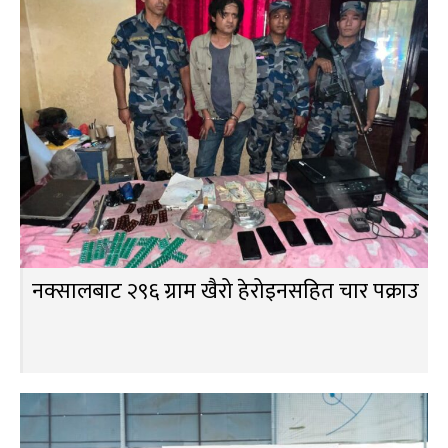
नक्सालबाट २९६ ग्राम खैरो हेरोइनसहित चार पक्राउ