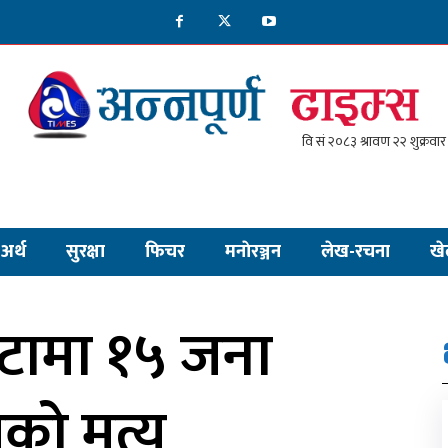
अर्थ
सुरक्षा
फिचर
मनाेरञ्जन
लेख-रचना
खे
्टामा १५ जना
ो मृत्यु