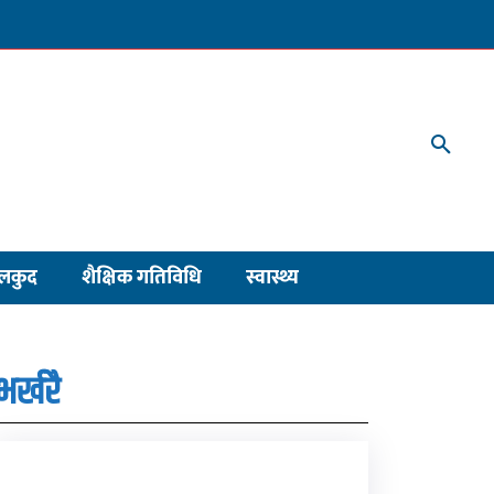
लकुद
शैक्षिक गतिविधि
स्वास्थ्य
भर्खरै