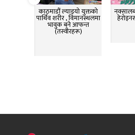
काठमाडौं ल्याइयो युक्तको
नक्सालबा
पार्थिव शरीर , विमानस्थलमा
हेरोइन
भावुक बने आफन्त
(तस्वीरहरू)