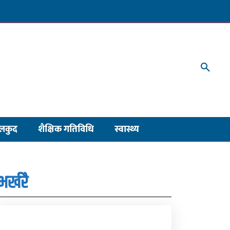
लकुद
शैक्षिक गतिविधि
स्वास्थ्य
भर्खरै