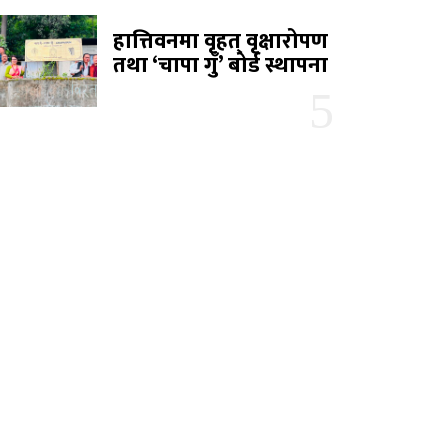
हात्तिवनमा वृहत् वृक्षारोपण
तथा ‘चापा गुँ’ बोर्ड स्थापना