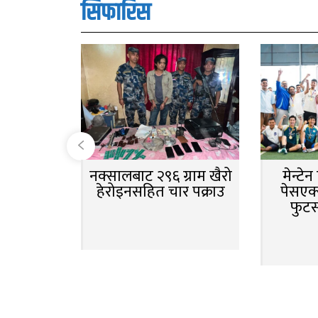
सिफारिस
नक्सालबाट २९६ ग्राम खैरो
मेन्टे
हेरोइनसहित चार पक्राउ
पेसएक्
फुट