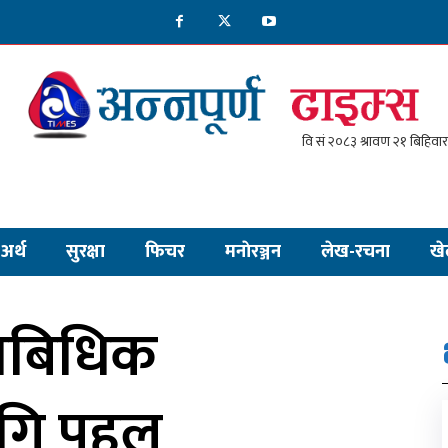
अर्थ
सुरक्षा
फिचर
मनाेरञ्जन
लेख-रचना
खे
्राबिधिक
ागि पहल