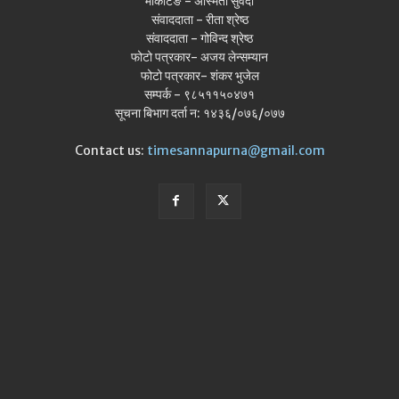
मार्केटिङ - अस्मिता सुवेदी
संवाददाता - रीता श्रेष्ठ
संवाददाता - गोविन्द श्रेष्ठ
फोटो पत्रकार- अजय लेन्सम्यान
फोटो पत्रकार- शंकर भुजेल
सम्पर्क - ९८५११५०४७१
सूचना बिभाग दर्ता न: १४३६/०७६/०७७
Contact us:
timesannapurna@gmail.com