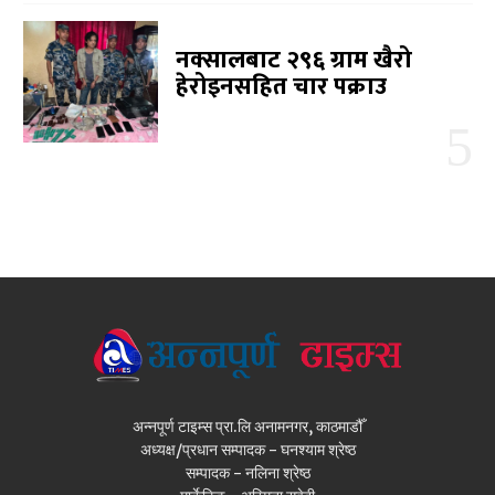
नक्सालबाट २९६ ग्राम खैरो
हेरोइनसहित चार पक्राउ
अन्नपूर्ण टाइम्स प्रा.लि अनामनगर, काठमाडौँ
अध्यक्ष/प्रधान सम्पादक - घनश्याम श्रेष्ठ
सम्पादक - नलिना श्रेष्ठ