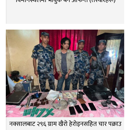
विमानस्थलमा भावुक बने आफन्त (तस्वीरहरू)
नक्सालबाट २९६ ग्राम खैरो हेरोइनसहित चार पक्राउ