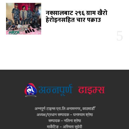
नक्सालबाट २९६ ग्राम खैरो
हेरोइनसहित चार पक्राउ
अन्नपूर्ण टाइम्स प्रा.लि अनामनगर, काठमाडौँ
अध्यक्ष/प्रधान सम्पादक - घनश्याम श्रेष्ठ
सम्पादक - नलिना श्रेष्ठ
मार्केटिङ - अस्मिता सुवेदी