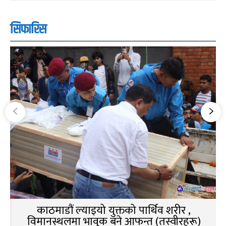
सिफारिस
काठमाडौं ल्याइयो युक्तको पार्थिव शरीर ,
विमानस्थलमा भावुक बने आफन्त (तस्वीरहरू)