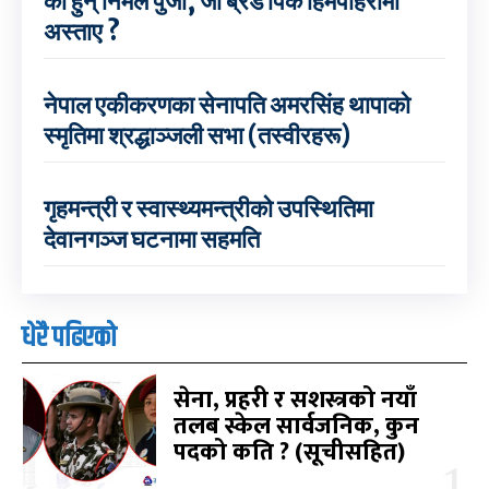
को हुन् निर्मल पुर्जा, जो ब्रड पिक हिमपहिरोमा
अस्ताए ?
नेपाल एकीकरणका सेनापति अमरसिंह थापाको
स्मृतिमा श्रद्धाञ्जली सभा (तस्वीरहरू)
गृहमन्त्री र स्वास्थ्यमन्त्रीको उपस्थितिमा
देवानगञ्ज घटनामा सहमति
धेरै पढिएको
सेना, प्रहरी र सशस्त्रको नयाँ
तलब स्केल सार्वजनिक, कुन
पदको कति ? (सूचीसहित)