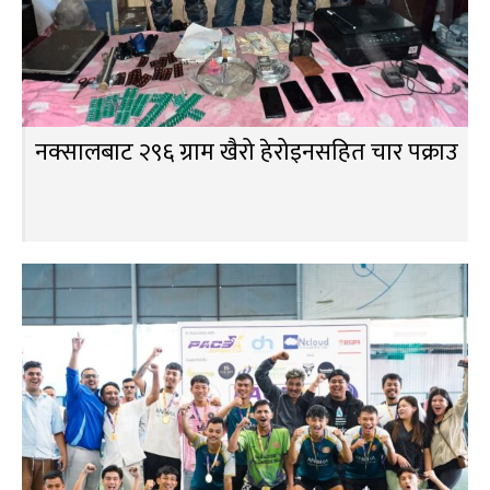
नक्सालबाट २९६ ग्राम खैरो हेरोइनसहित चार पक्राउ