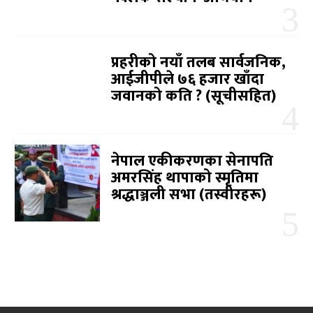
प्रहरीको नयाँ तलब सार्वजनिक,
आईजीपीले ७६ हजार खाँदा
जवानको कति ? (सूचीसहित)
नेपाल एकीकरणका सेनापति
अमरसिंह थापाको स्मृतिमा
श्रद्धाञ्जली सभा (तस्वीरहरू)