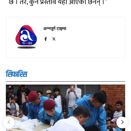
छ । तर, कुनै प्रस्ताव यहाँ आएका छैनन् ।’’
अन्नपूर्ण टाइम्स
सिफारिस