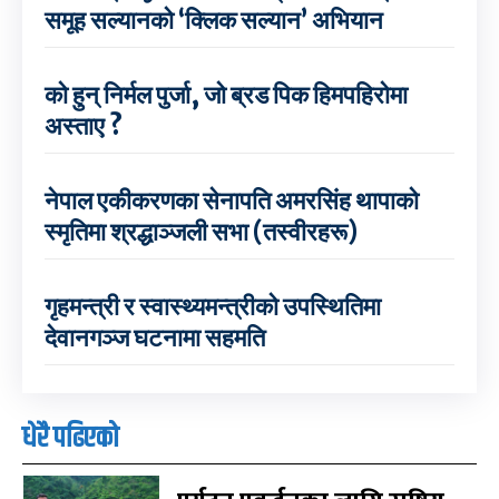
समूह सल्यानको ‘क्लिक सल्यान’ अभियान
को हुन् निर्मल पुर्जा, जो ब्रड पिक हिमपहिरोमा
अस्ताए ?
नेपाल एकीकरणका सेनापति अमरसिंह थापाको
स्मृतिमा श्रद्धाञ्जली सभा (तस्वीरहरू)
गृहमन्त्री र स्वास्थ्यमन्त्रीको उपस्थितिमा
देवानगञ्ज घटनामा सहमति
धेरै पढिएको