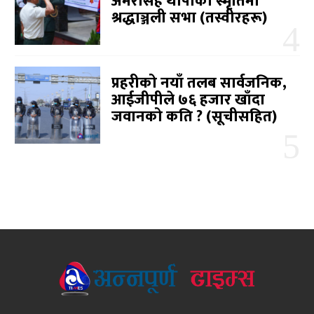
अमरसिंह थापाको स्मृतिमा
श्रद्धाञ्जली सभा (तस्वीरहरू)
प्रहरीको नयाँ तलब सार्वजनिक,
आईजीपीले ७६ हजार खाँदा
जवानको कति ? (सूचीसहित)