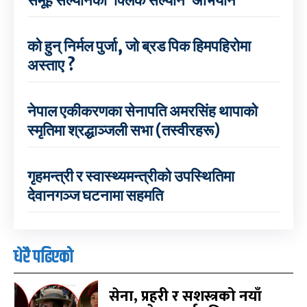
समूह सल्यानको ‘क्लिक सल्यान’ अभियान
को हुन् निर्मल पुर्जा, जो ब्रड पिक हिमपहिरोमा
अस्ताए ?
नेपाल एकीकरणका सेनापति अमरसिंह थापाको
स्मृतिमा श्रद्धाञ्जली सभा (तस्वीरहरू)
गृहमन्त्री र स्वास्थ्यमन्त्रीको उपस्थितिमा
देवानगञ्ज घटनामा सहमति
धेरै पढिएको
सेना, प्रहरी र सशस्त्रको नयाँ