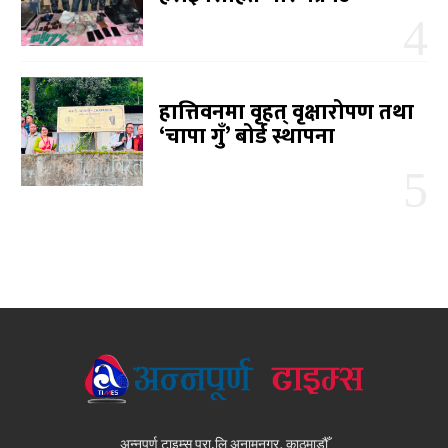
हात्तिवनमा वृहत् वृक्षारोपण तथा
‘चापा गुँ’ बोर्ड स्थापना
अन्नपूर्ण टाइम्स प्रा.लि अनामनगर, काठमाडौँ