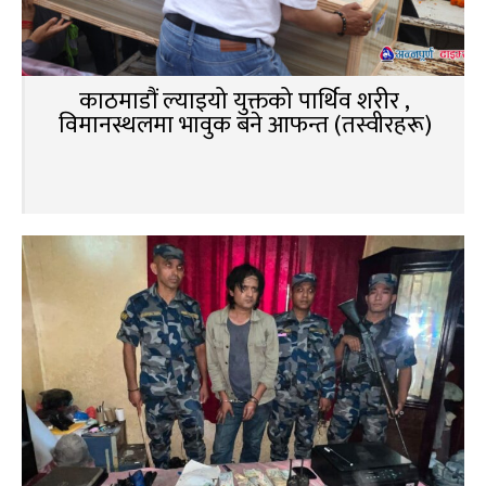
काठमाडौं ल्याइयो युक्तको पार्थिव शरीर ,
विमानस्थलमा भावुक बने आफन्त (तस्वीरहरू)