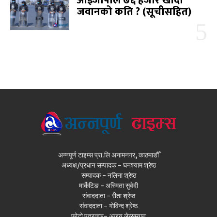
आईजीपीले ७६ हजार खाँदा
जवानको कति ? (सूचीसहित)
अन्नपूर्ण टाइम्स प्रा.लि अनामनगर, काठमाडौँ
अध्यक्ष/प्रधान सम्पादक - घनश्याम श्रेष्ठ
सम्पादक - नलिना श्रेष्ठ
मार्केटिङ - अस्मिता सुवेदी
संवाददाता - रीता श्रेष्ठ
संवाददाता - गोविन्द श्रेष्ठ
फोटो पत्रकार- अजय लेन्सम्यान