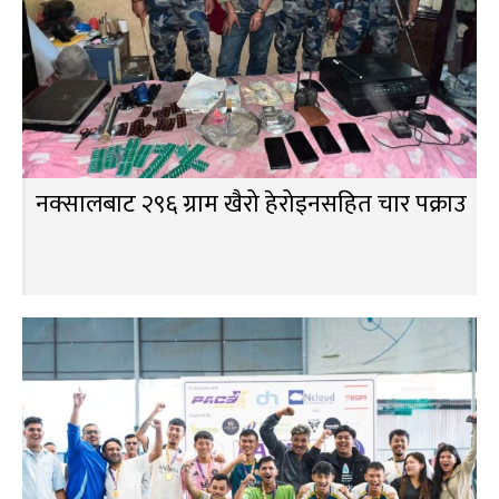
नक्सालबाट २९६ ग्राम खैरो हेरोइनसहित चार पक्राउ