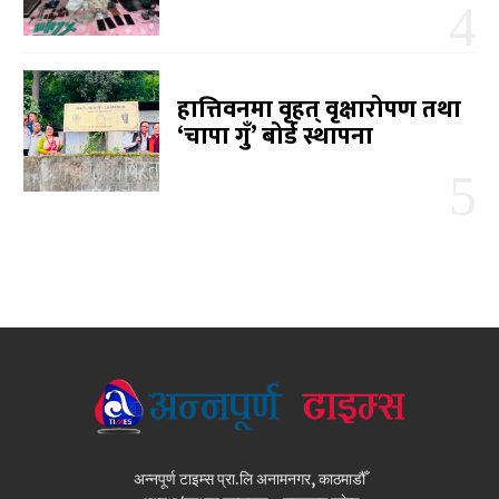
हात्तिवनमा वृहत् वृक्षारोपण तथा
‘चापा गुँ’ बोर्ड स्थापना
अन्नपूर्ण टाइम्स प्रा.लि अनामनगर, काठमाडौँ