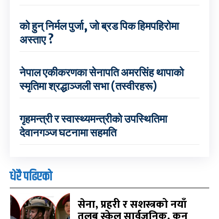
को हुन् निर्मल पुर्जा, जो ब्रड पिक हिमपहिरोमा
अस्ताए ?
नेपाल एकीकरणका सेनापति अमरसिंह थापाको
स्मृतिमा श्रद्धाञ्जली सभा (तस्वीरहरू)
गृहमन्त्री र स्वास्थ्यमन्त्रीको उपस्थितिमा
देवानगञ्ज घटनामा सहमति
धेरै पढिएको
सेना, प्रहरी र सशस्त्रको नयाँ
तलब स्केल सार्वजनिक, कुन