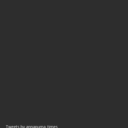
Tweets by annapurna_times