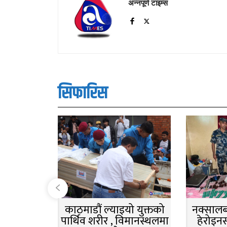
अन्नपूर्ण टाइम्स
सिफारिस
काठमाडौं ल्याइयो युक्तको
नक्सालबा
पार्थिव शरीर , विमानस्थलमा
हेरोइन