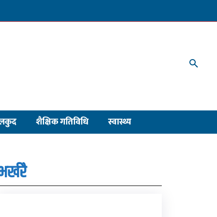
लकुद
शैक्षिक गतिविधि
स्वास्थ्य
भर्खरै