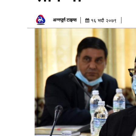
अन्नपूर्ण टाइम्स
१६ भदौ २०७९