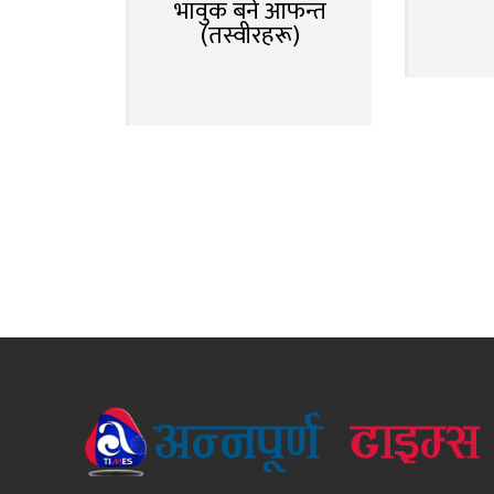
भावुक बने आफन्त
(तस्वीरहरू)