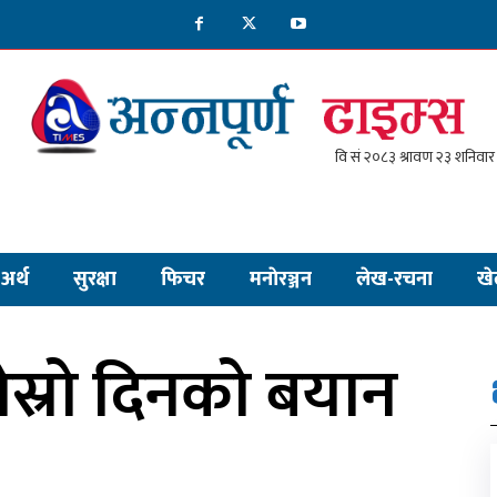
अर्थ
सुरक्षा
फिचर
मनाेरञ्जन
लेख-रचना
खे
स्रो दिनको बयान