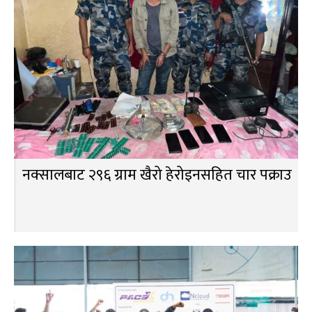
नक्सालबाट २९६ ग्राम खैरो हेरोइनसहित चार पक्राउ