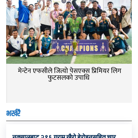
मेन्टेन एफसीले जित्यो पेसएक्स प्रिमियर लिग
फुटसलको उपाधि
भर्खरै
नक्सालबाट २९६ ग्राम खैरो हेरोइनसहित चार