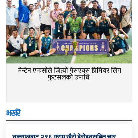
मेन्टेन एफसीले जित्यो पेसएक्स प्रिमियर लिग
फुटसलको उपाधि
भर्खरै
नक्सालबाट २९६ ग्राम खैरो हेरोइनसहित चार