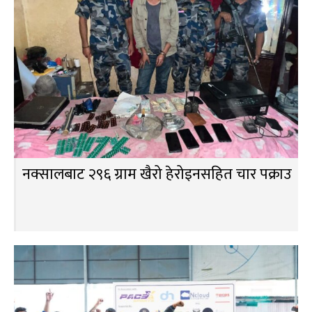
नक्सालबाट २९६ ग्राम खैरो हेरोइनसहित चार पक्राउ