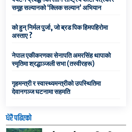
समूह सल्यानको ‘क्लिक सल्यान’ अभियान
को हुन् निर्मल पुर्जा, जो ब्रड पिक हिमपहिरोमा
अस्ताए ?
नेपाल एकीकरणका सेनापति अमरसिंह थापाको
स्मृतिमा श्रद्धाञ्जली सभा (तस्वीरहरू)
गृहमन्त्री र स्वास्थ्यमन्त्रीको उपस्थितिमा
देवानगञ्ज घटनामा सहमति
धेरै पढिएको