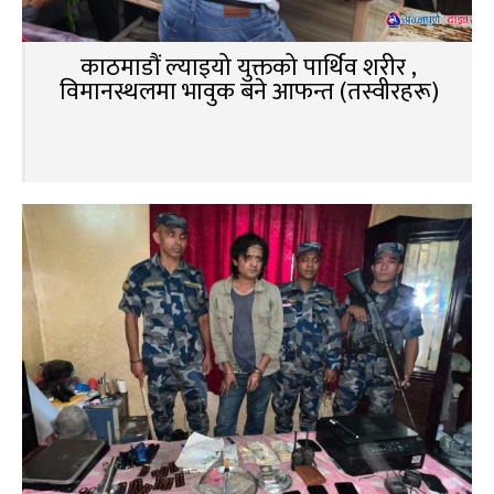
काठमाडौं ल्याइयो युक्तको पार्थिव शरीर ,
विमानस्थलमा भावुक बने आफन्त (तस्वीरहरू)