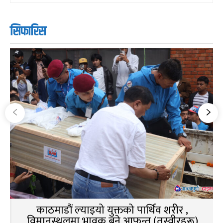
सिफारिस
काठमाडौं ल्याइयो युक्तको पार्थिव शरीर ,
विमानस्थलमा भावुक बने आफन्त (तस्वीरहरू)