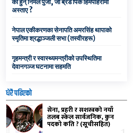
को हुन् निर्मल पुर्जा, जो ब्रड पिक हिमपहिरोमा
अस्ताए ?
नेपाल एकीकरणका सेनापति अमरसिंह थापाको
स्मृतिमा श्रद्धाञ्जली सभा (तस्वीरहरू)
गृहमन्त्री र स्वास्थ्यमन्त्रीको उपस्थितिमा
देवानगञ्ज घटनामा सहमति
धेरै पढिएको
सेना, प्रहरी र सशस्त्रको नयाँ
तलब स्केल सार्वजनिक, कुन
पदको कति ? (सूचीसहित)