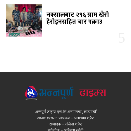
नक्सालबाट २९६ ग्राम खैरो
हेरोइनसहित चार पक्राउ
अन्नपूर्ण टाइम्स प्रा.लि अनामनगर, काठमाडौँ
अध्यक्ष/प्रधान सम्पादक - घनश्याम श्रेष्ठ
सम्पादक - नलिना श्रेष्ठ
मार्केटिङ - अस्मिता सुवेदी