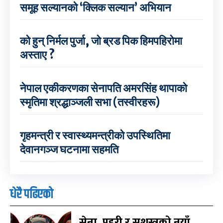
समूह सल्यानको ‘क्लिक सल्यान’ अभियान
को हुन् निर्मल पुर्जा, जो ब्रड पिक हिमपहिरोमा
अस्ताए ?
नेपाल एकीकरणका सेनापति अमरसिंह थापाको
स्मृतिमा श्रद्धाञ्जली सभा (तस्वीरहरू)
गृहमन्त्री र स्वास्थ्यमन्त्रीको उपस्थितिमा
देवानगञ्ज घटनामा सहमति
धेरै पढिएको
सेना, प्रहरी र सशस्त्रको नयाँ