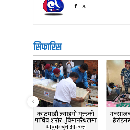
सिफारिस
काठमाडौं ल्याइयो युक्तको
नक्सालबा
पार्थिव शरीर , विमानस्थलमा
हेरोइन
भावुक बने आफन्त