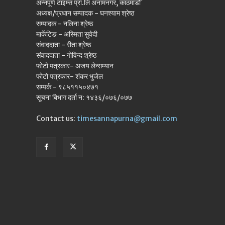
अन्नपूर्ण टाइम्स प्रा.लि अनामनगर, काठमाडौँ
अध्यक्ष/प्रधान सम्पादक - घनश्याम श्रेष्ठ
सम्पादक - नलिना श्रेष्ठ
मार्केटिङ - अस्मिता सुवेदी
संवाददाता - रीता श्रेष्ठ
संवाददाता - गोविन्द श्रेष्ठ
फोटो पत्रकार- अजय लेन्सम्यान
फोटो पत्रकार- शंकर भुजेल
सम्पर्क - ९८५११५०४७१
सूचना बिभाग दर्ता न: १४३६/०७६/०७७
Contact us:
timesannapurna@gmail.com