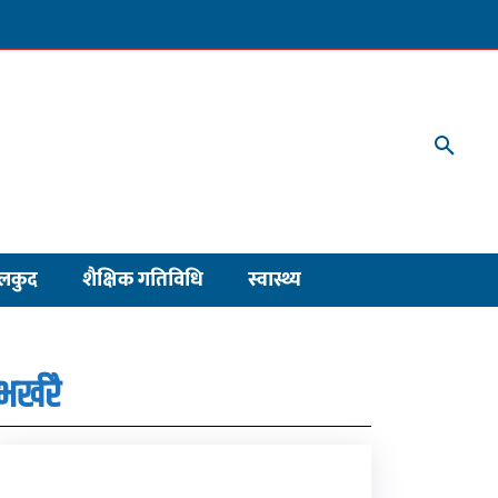
लकुद
शैक्षिक गतिविधि
स्वास्थ्य
भर्खरै