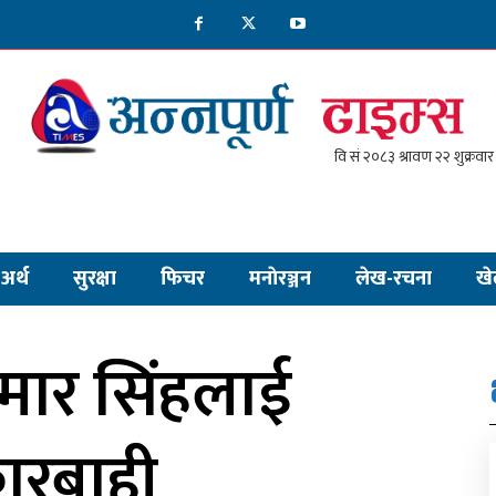
अर्थ
सुरक्षा
फिचर
मनाेरञ्जन
लेख-रचना
खे
ुमार सिंहलाई
 कारबाही