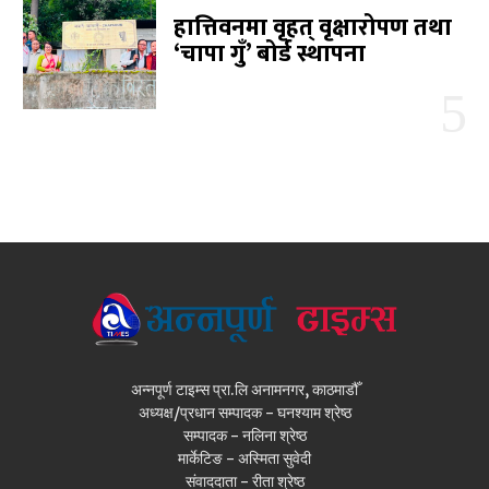
हात्तिवनमा वृहत् वृक्षारोपण तथा
‘चापा गुँ’ बोर्ड स्थापना
अन्नपूर्ण टाइम्स प्रा.लि अनामनगर, काठमाडौँ
अध्यक्ष/प्रधान सम्पादक - घनश्याम श्रेष्ठ
सम्पादक - नलिना श्रेष्ठ
मार्केटिङ - अस्मिता सुवेदी
संवाददाता - रीता श्रेष्ठ