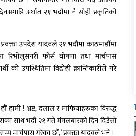
ी गरेको छ । समानान्तर गतिविधि गर्दै आएको
दिनअगाडि अर्थात २१ भदौमा नै सोही प्रकृतिको
 प्रवक्ता उपदेश यादवले २१ भदौमा काठमाडौंमा
रूपमा रिभोलुसनरी फोर्स घोषणा तथा मार्चपास
र्थी को उपस्थितिमा विद्रोही क्रान्तिकारीले गरे
क हौं हामी ! भ्रष्ट, दलाल र माफियाहरूका विरुद्ध
्ने नाराका साथ भदौ २१ गते मंगलबारको दिन दिउँसो
्म मार्चपास गरेका छौं,’ प्रवक्ता यादवले भने ।