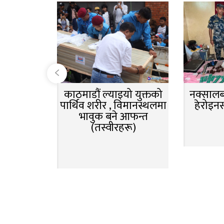
काठमाडौं ल्याइयो युक्तको
नक्सालबा
पार्थिव शरीर , विमानस्थलमा
हेरोइन
भावुक बने आफन्त
(तस्वीरहरू)