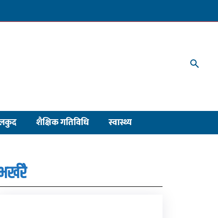
लकुद
शैक्षिक गतिविधि
स्वास्थ्य
भर्खरै