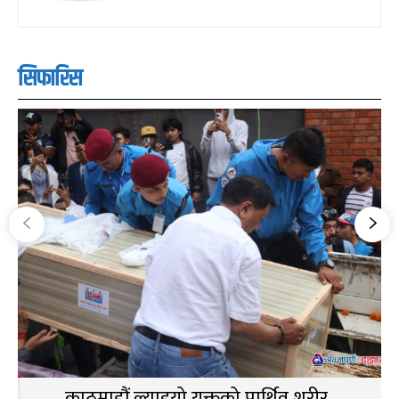
सिफारिस
काठमाडौं ल्याइयो युक्तको पार्थिव शरीर ,