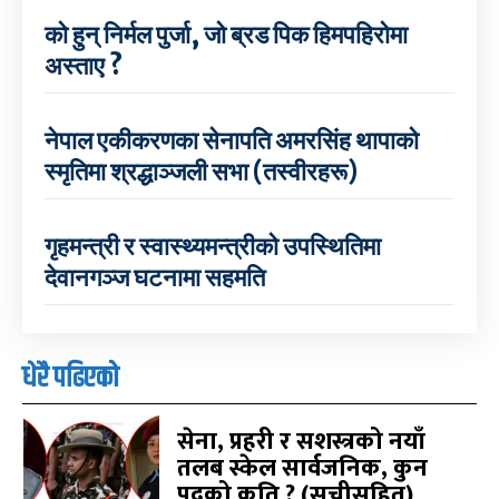
को हुन् निर्मल पुर्जा, जो ब्रड पिक हिमपहिरोमा
अस्ताए ?
नेपाल एकीकरणका सेनापति अमरसिंह थापाको
स्मृतिमा श्रद्धाञ्जली सभा (तस्वीरहरू)
गृहमन्त्री र स्वास्थ्यमन्त्रीको उपस्थितिमा
देवानगञ्ज घटनामा सहमति
धेरै पढिएको
सेना, प्रहरी र सशस्त्रको नयाँ
तलब स्केल सार्वजनिक, कुन
पदको कति ? (सूचीसहित)