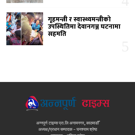
गृहमन्त्री र स्वास्थ्यमन्त्रीको
उपस्थितिमा देवानगञ्ज घटनामा
सहमति
अन्नपूर्ण टाइम्स प्रा.लि अनामनगर, काठमाडौँ
अध्यक्ष/प्रधान सम्पादक - घनश्याम श्रेष्ठ