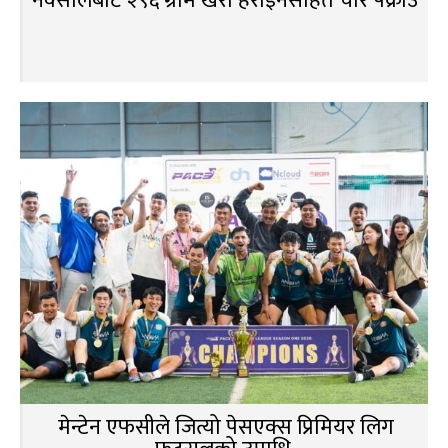
नक्सालबाट २९६ ग्राम खैरो हेरोइनसहित चार पक्राउ
मेन्टेन एफसीले जित्यो पेसएक्स प्रिमियर लिग