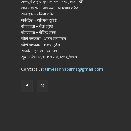
अन्नपूर्ण टाइम्स प्रा.लि अनामनगर, काठमाडौँ
अध्यक्ष/प्रधान सम्पादक - घनश्याम श्रेष्ठ
सम्पादक - नलिना श्रेष्ठ
मार्केटिङ - अस्मिता सुवेदी
संवाददाता - रीता श्रेष्ठ
संवाददाता - गोविन्द श्रेष्ठ
फोटो पत्रकार- अजय लेन्सम्यान
फोटो पत्रकार- शंकर भुजेल
सम्पर्क - ९८५११५०४७१
सूचना बिभाग दर्ता न: १४३६/०७६/०७७
Contact us:
timesannapurna@gmail.com