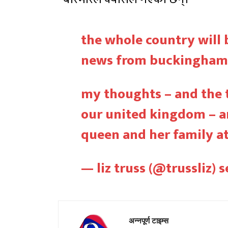
the whole country will
news from buckingham p
my thoughts – and the 
our united kingdom – a
queen and her family at
— liz truss (@trussliz)
s
अन्नपूर्ण टाइम्स