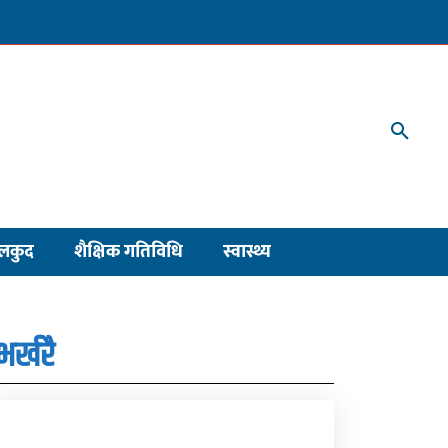
लकुद
शैक्षिक गतिविधि
स्वास्थ्य
भर्खरै