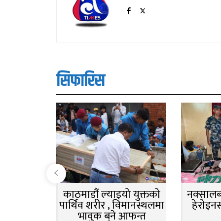
सिफारिस
काठमाडौं ल्याइयो युक्तको
नक्सालबा
पार्थिव शरीर , विमानस्थलमा
हेरोइन
भावुक बने आफन्त