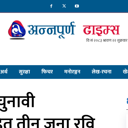
अर्थ
सुरक्षा
फिचर
मनाेरञ्जन
लेख-रचना
खे
चुनावी
त तीन जना रवि