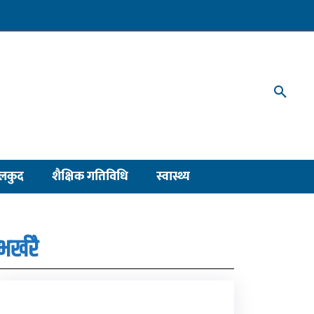
लकुद
शैक्षिक गतिविधि
स्वास्थ्य
भर्खरै