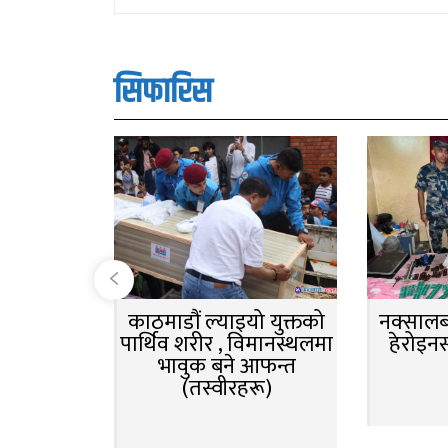
सिफारिस
काठमाडौं ल्याइयो युक्तको
नक्सालबा
पार्थिव शरीर , विमानस्थलमा
हेरोइन
भावुक बने आफन्त
(तस्वीरहरू)