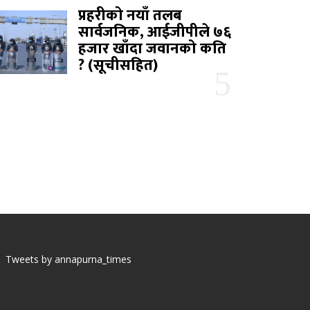
प्रहरीको नयाँ तलब
सार्वजनिक, आईजीपीले ७६
हजार खाँदा जवानको कति
? (सूचीसहित)
Tweets by annapurna_times