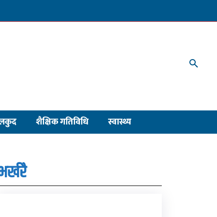
लकुद
शैक्षिक गतिविधि
स्वास्थ्य
भर्खरै