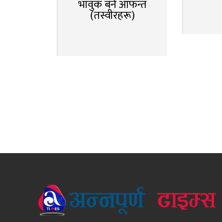
भावुक बने आफन्त
(तस्वीरहरू)