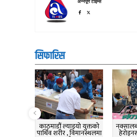
अन्नपूर्ण टाइम्स
सिफारिस
काठमाडौं ल्याइयो युक्तको
नक्सालबा
पार्थिव शरीर , विमानस्थलमा
हेरोइन