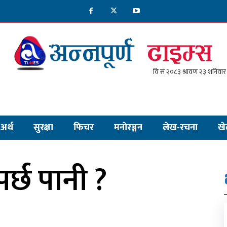
अर्थ
सुरक्षा
फिचर
मनाेरञ्जन
लेख-रचना
खे
र्छ पानी ?