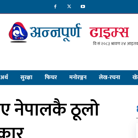
अर्थ
सुरक्षा
फिचर
मनाेरञ्जन
लेख-रचना
खे
ाए नेपालकै ठूलो
्कार