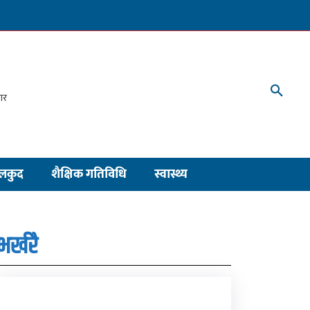
लकुद
शैक्षिक गतिविधि
स्वास्थ्य
भर्खरै