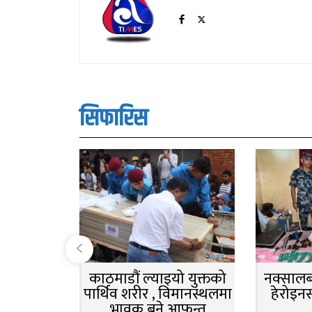
सिफारिस
काठमाडौं ल्याइयो युक्तको
नक्सालबा
पार्थिव शरीर , विमानस्थलमा
हेरोइन
भावुक बने आफन्त