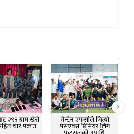
ट २९६ ग्राम खैरो
मेन्टेन एफसीले जित्यो
सहित चार पक्राउ
पेसएक्स प्रिमियर लिग
फुटसलको उपाधि