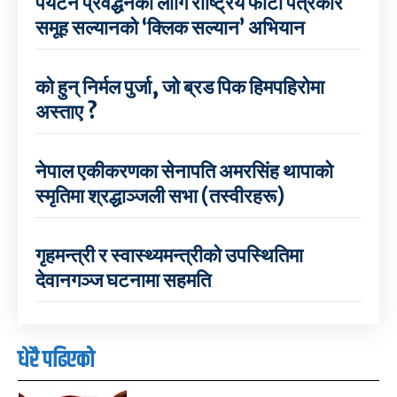
पर्यटन प्रवर्द्धनका लागि राष्ट्रिय फोटो पत्रकार
समूह सल्यानको ‘क्लिक सल्यान’ अभियान
को हुन् निर्मल पुर्जा, जो ब्रड पिक हिमपहिरोमा
अस्ताए ?
नेपाल एकीकरणका सेनापति अमरसिंह थापाको
स्मृतिमा श्रद्धाञ्जली सभा (तस्वीरहरू)
गृहमन्त्री र स्वास्थ्यमन्त्रीको उपस्थितिमा
देवानगञ्ज घटनामा सहमति
धेरै पढिएको