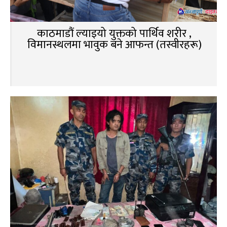
काठमाडौं ल्याइयो युक्तको पार्थिव शरीर ,
विमानस्थलमा भावुक बने आफन्त (तस्वीरहरू)