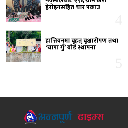
नक्सालबाट २९६ ग्राम खैरो
हेरोइनसहित चार पक्राउ
हात्तिवनमा वृहत् वृक्षारोपण तथा
‘चापा गुँ’ बोर्ड स्थापना