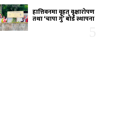
हात्तिवनमा वृहत् वृक्षारोपण
तथा ‘चापा गुँ’ बोर्ड स्थापना