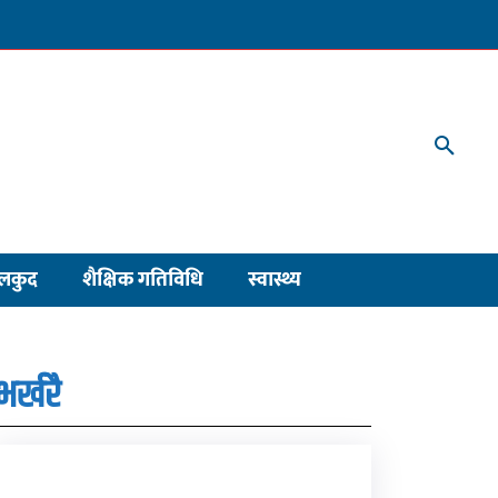
लकुद
शैक्षिक गतिविधि
स्वास्थ्य
भर्खरै