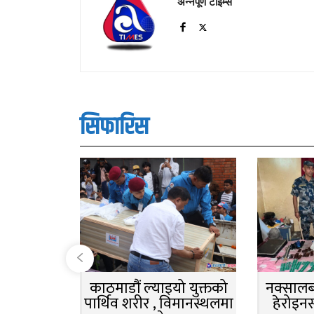
अन्नपूर्ण टाइम्स
सिफारिस
काठमाडौं ल्याइयो युक्तको
नक्सालबा
पार्थिव शरीर , विमानस्थलमा
हेरोइन