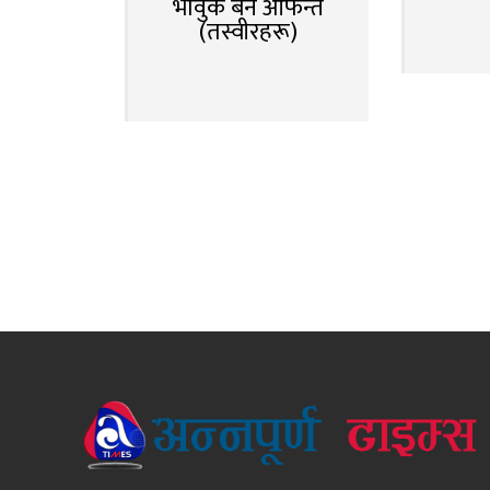
भावुक बने आफन्त
(तस्वीरहरू)