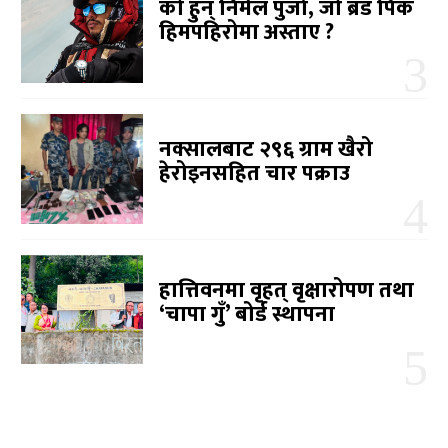
को हुन् निर्मल पुर्जा, जो ब्रड पिक
हिमपहिरोमा अस्ताए ?
नक्सालबाट २९६ ग्राम खैरो
हेरोइनसहित चार पक्राउ
हात्तिवनमा वृहत् वृक्षारोपण तथा
‘चापा गुँ’ बोर्ड स्थापना