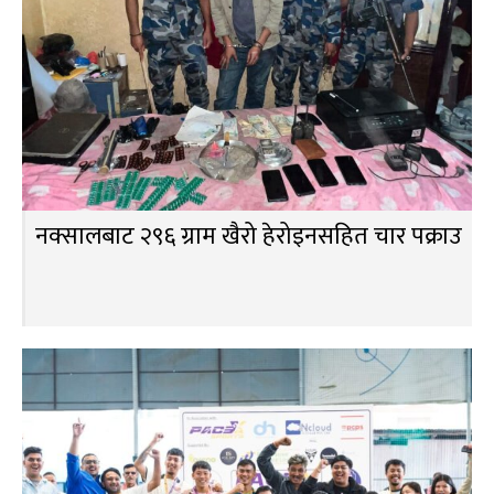
नक्सालबाट २९६ ग्राम खैरो हेरोइनसहित चार पक्राउ