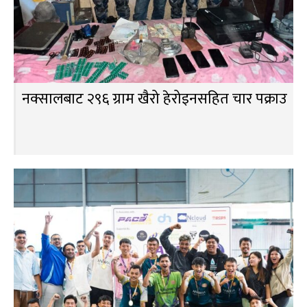
नक्सालबाट २९६ ग्राम खैरो हेरोइनसहित चार पक्राउ