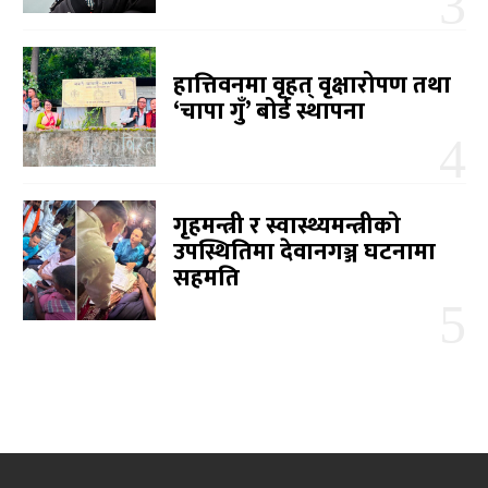
हात्तिवनमा वृहत् वृक्षारोपण तथा
‘चापा गुँ’ बोर्ड स्थापना
गृहमन्त्री र स्वास्थ्यमन्त्रीको
उपस्थितिमा देवानगञ्ज घटनामा
सहमति