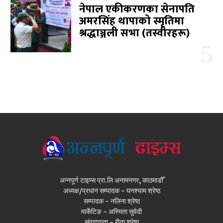
नेपाल एकीकरणका सेनापति
अमरसिंह थापाको स्मृतिमा
श्रद्धाञ्जली सभा (तस्वीरहरू)
अन्नपूर्ण टाइम्स प्रा.लि अनामनगर, काठमाडौँ
अध्यक्ष/प्रधान सम्पादक - घनश्याम श्रेष्ठ
सम्पादक - नलिना श्रेष्ठ
मार्केटिङ - अस्मिता सुवेदी
संवाददाता - रीता श्रेष्ठ