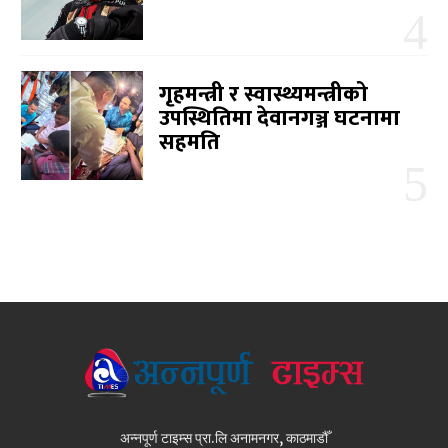
गृहमन्त्री र स्वास्थ्यमन्त्रीको
उपस्थितिमा देवानगञ्ज घटनामा
सहमति
अन्नपूर्ण टाइम्स प्रा.लि अनामनगर, काठमाडौँ