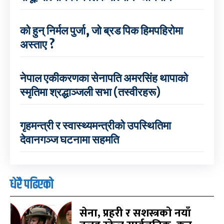
को हुन् निर्मल पुर्जा, जो ब्रड पिक हिमपहिरोमा
अस्ताए ?
नेपाल एकीकरणका सेनापति अमरसिंह थापाको
स्मृतिमा श्रद्धाञ्जली सभा (तस्वीरहरू)
गृहमन्त्री र स्वास्थ्यमन्त्रीको उपस्थितिमा
देवानगञ्ज घटनामा सहमति
धेरै पढिएको
सेना, प्रहरी र सशस्त्रको नयाँ