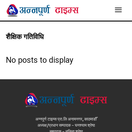
शैक्षिक गतिविधि
No posts to display
अन्नपूर्ण टाइम्स प्रा.लि अनामनगर, काठमाडौँ
अध्यक्ष/प्रधान सम्पादक - घनश्याम श्रेष्ठ
सम्पादक - नलिना श्रेष्ठ