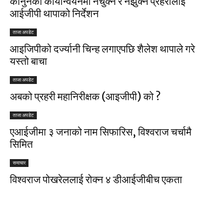
कानुनको कार्यान्वयनमा नचुक्न र नझुक्न प्रहरीलाई
आईजीपी थापाको निर्देशन
ताजा अपडेट
आइजिपीको दर्ज्यानी चिन्ह लगाएपछि शैलेश थापाले गरे
यस्तो बाचा
ताजा अपडेट
अबको प्रहरी महानिरीक्षक (आइजीपी) को ?
ताजा अपडेट
एआईजीमा ३ जनाको नाम सिफारिस, विश्वराज चर्चामै
सिमित
समाचार
विश्वराज पोखरेललाई रोक्न ४ डीआईजीबीच एकता