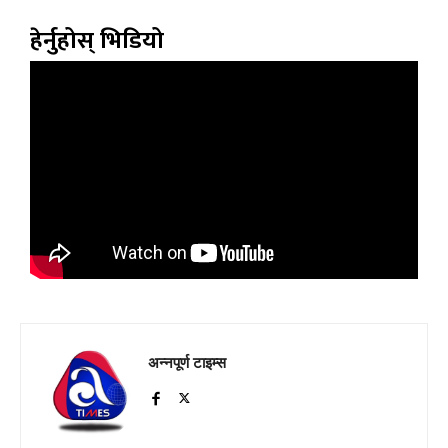
हेर्नुहोस् भिडियो
अन्नपूर्ण टाइम्स