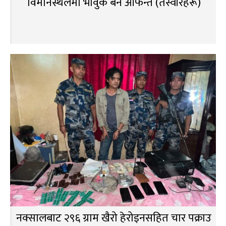
विमानस्थलमा भावुक बने आफन्त (तस्वीरहरू)
नक्सालबाट २९६ ग्राम खैरो हेरोइनसहित चार पक्राउ