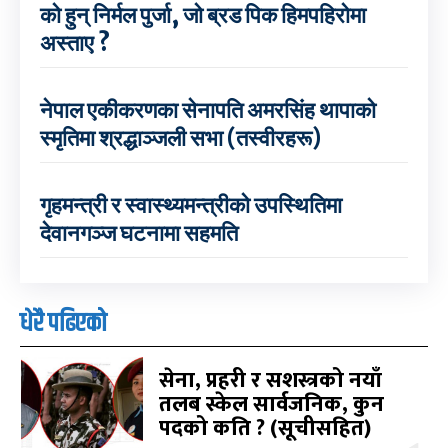
को हुन् निर्मल पुर्जा, जो ब्रड पिक हिमपहिरोमा
अस्ताए ?
नेपाल एकीकरणका सेनापति अमरसिंह थापाको
स्मृतिमा श्रद्धाञ्जली सभा (तस्वीरहरू)
गृहमन्त्री र स्वास्थ्यमन्त्रीको उपस्थितिमा
देवानगञ्ज घटनामा सहमति
धेरै पढिएको
सेना, प्रहरी र सशस्त्रको नयाँ
तलब स्केल सार्वजनिक, कुन
पदको कति ? (सूचीसहित)