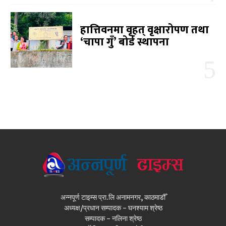
हात्तिवनमा वृहत् वृक्षारोपण तथा
‘चापा गुँ’ बोर्ड स्थापना
अन्नपूर्ण टाइम्स प्रा.लि अनामनगर, काठमाडौँ
अध्यक्ष/प्रधान सम्पादक - घनश्याम श्रेष्ठ
सम्पादक - नलिना श्रेष्ठ