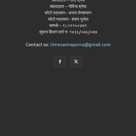
संवाददाता - रीता श्रेष्ठ
संवाददाता - गोविन्द श्रेष्ठ
फोटो पत्रकार- अजय लेन्सम्यान
फोटो पत्रकार- शंकर भुजेल
सम्पर्क - ९८५११५०४७१
सूचना बिभाग दर्ता न: १४३६/०७६/०७७
Contact us:
timesannapurna@gmail.com