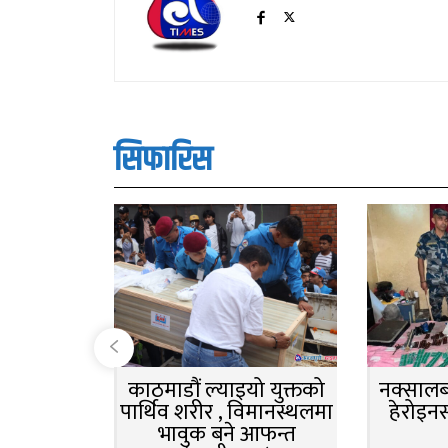
सिफारिस
काठमाडौं ल्याइयो युक्तको
नक्सालबा
पार्थिव शरीर , विमानस्थलमा
हेरोइन
भावुक बने आफन्त