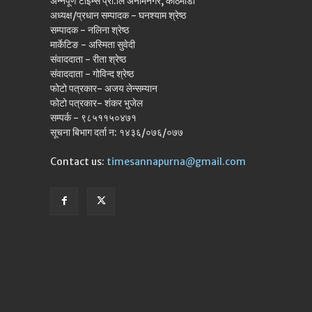
अन्नपूर्ण टाइम्स प्रा.लि अनामनगर, काठमाडौँ
अध्यक्ष/प्रधान सम्पादक - घनश्याम श्रेष्ठ
सम्पादक - नलिना श्रेष्ठ
मार्केटिङ - अस्मिता सुवेदी
संवाददाता - रीता श्रेष्ठ
संवाददाता - गोविन्द श्रेष्ठ
फोटो पत्रकार- अजय लेन्सम्यान
फोटो पत्रकार- शंकर भुजेल
सम्पर्क - ९८५११५०४७१
सूचना बिभाग दर्ता न: १४३६/०७६/०७७
Contact us:
timesannapurna@gmail.com