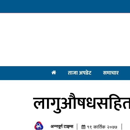
ताजा अपडेट
समाचार
लागुऔषधसहित प
अन्नपूर्ण टाइम्स
१९ कार्तिक २०७७