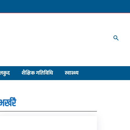
लकुद
शैक्षिक गतिविधि
स्वास्थ्य
भर्खरै