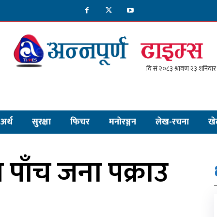
अर्थ
सुरक्षा
फिचर
मनाेरञ्जन
लेख-रचना
खे
ाँच जना पक्राउ