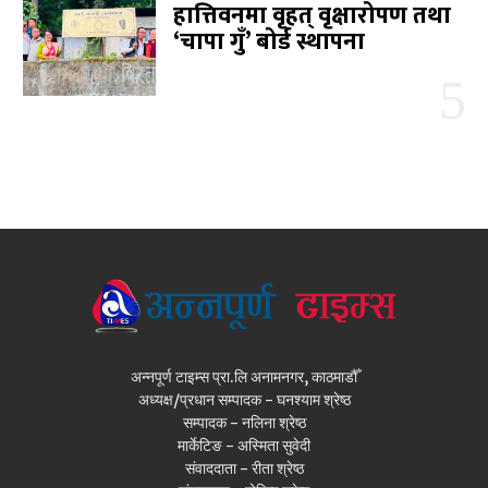
हात्तिवनमा वृहत् वृक्षारोपण तथा
‘चापा गुँ’ बोर्ड स्थापना
अन्नपूर्ण टाइम्स प्रा.लि अनामनगर, काठमाडौँ
अध्यक्ष/प्रधान सम्पादक - घनश्याम श्रेष्ठ
सम्पादक - नलिना श्रेष्ठ
मार्केटिङ - अस्मिता सुवेदी
संवाददाता - रीता श्रेष्ठ