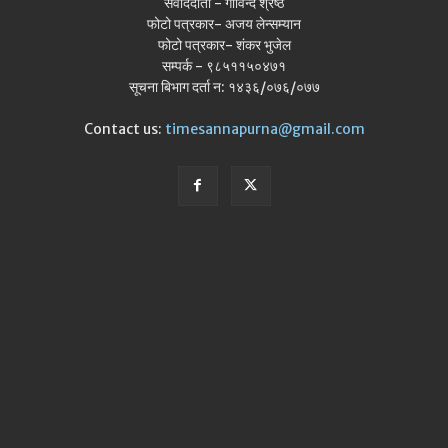
संवाददाता - गोविन्द श्रेष्ठ
फोटो पत्रकार- अजय लेन्सम्यान
फोटो पत्रकार- शंकर भुजेल
सम्पर्क - ९८५११५०४७१
सूचना बिभाग दर्ता न: १४३६/०७६/०७७
Contact us:
timesannapurna@gmail.com