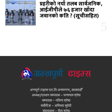
प्रहरीको नयाँ तलब सार्वजनिक,
आईजीपीले ७६ हजार खाँदा
जवानको कति ? (सूचीसहित)
अन्नपूर्ण टाइम्स प्रा.लि अनामनगर, काठमाडौँ
अध्यक्ष/प्रधान सम्पादक - घनश्याम श्रेष्ठ
सम्पादक - नलिना श्रेष्ठ
मार्केटिङ - अस्मिता सुवेदी
संवाददाता - रीता श्रेष्ठ