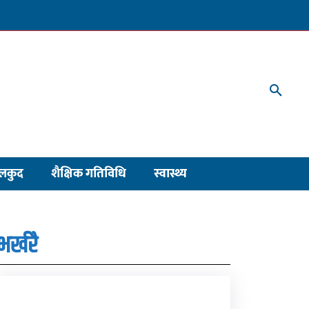
लकुद
शैक्षिक गतिविधि
स्वास्थ्य
भर्खरै