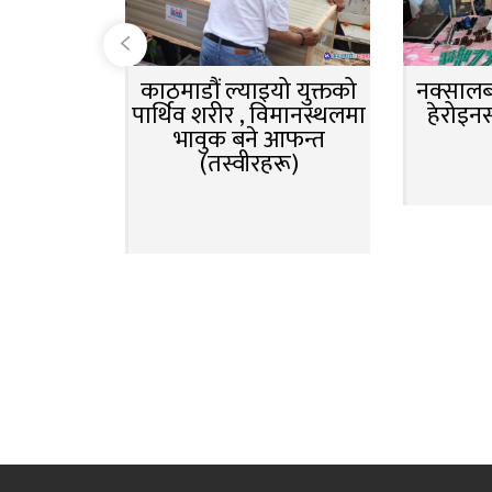
काठमाडौं ल्याइयो युक्तको
नक्सालबा
पार्थिव शरीर , विमानस्थलमा
हेरोइन
भावुक बने आफन्त
(तस्वीरहरू)