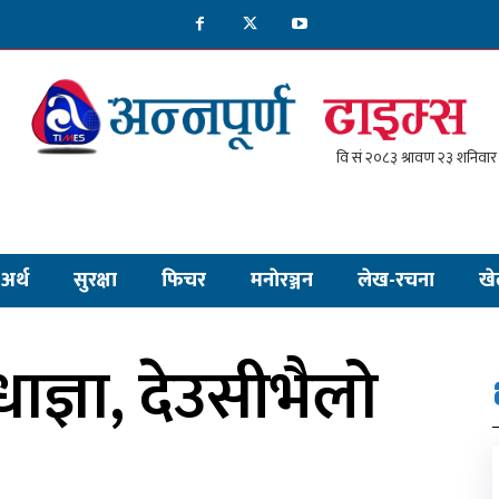
अर्थ
सुरक्षा
फिचर
मनाेरञ्जन
लेख-रचना
खे
ाज्ञा, देउसीभैलो