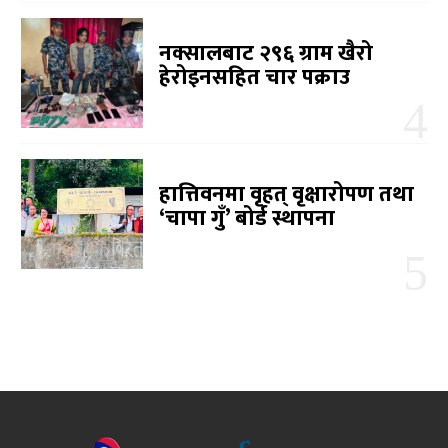
नक्सालबाट २९६ ग्राम खैरो
हेरोइनसहित चार पक्राउ
हात्तिवनमा वृहत् वृक्षारोपण तथा
‘चापा गुँ’ बोर्ड स्थापना