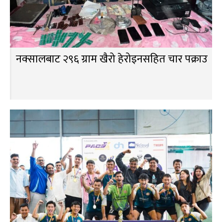
नक्सालबाट २९६ ग्राम खैरो हेरोइनसहित चार पक्राउ