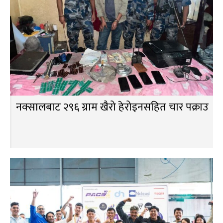
नक्सालबाट २९६ ग्राम खैरो हेरोइनसहित चार पक्राउ