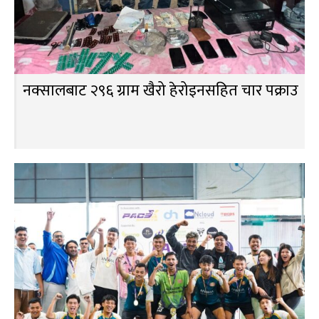
नक्सालबाट २९६ ग्राम खैरो हेरोइनसहित चार पक्राउ