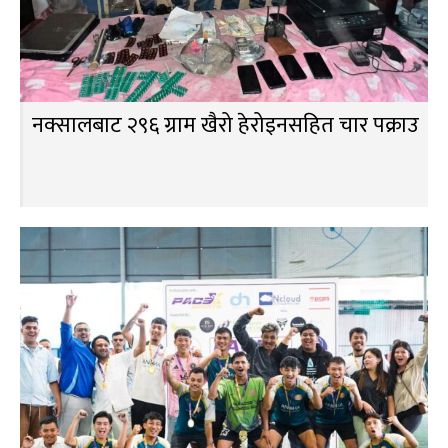
नक्सालबाट २९६ ग्राम खैरो हेरोइनसहित चार पक्राउ